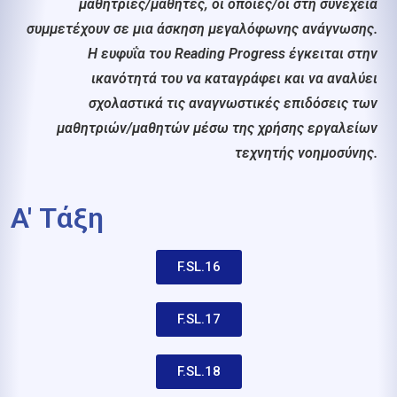
μαθήτριες/μαθητές, οι οποίες/οι στη συνέχεια
συμμετέχουν σε μια άσκηση μεγαλόφωνης ανάγνωσης.
Η ευφυΐα του Reading Progress έγκειται στην
ικανότητά του να καταγράφει και να αναλύει
σχολαστικά τις αναγνωστικές επιδόσεις των
μαθητριών/μαθητών μέσω της χρήσης εργαλείων
τεχνητής νοημοσύνης.
A' Τάξη
F.SL.16
F.SL.17
F.SL.18