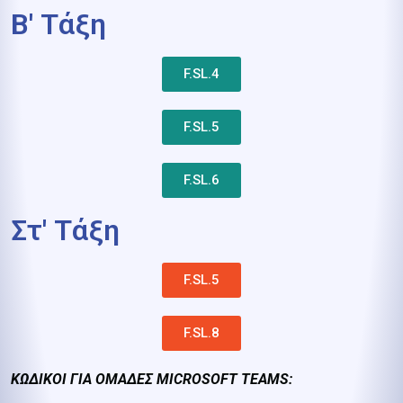
B' Τάξη
F.SL.4
F.SL.5
F.SL.6
Στ' Τάξη
F.SL.5
F.SL.8
ΚΩΔΙΚΟΙ ΓΙΑ ΟΜΑΔΕΣ MICROSOFT TEAMS: